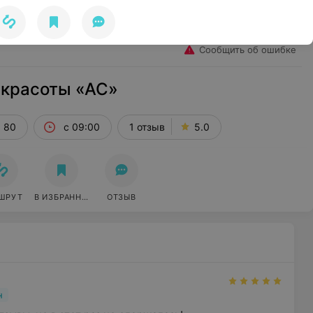
Избранное
Войти
Сообщить об ошибке
 красоты «АС»
, 80
с 09:00
1 отзыв
5.0
ШРУТ
В ИЗБРАННОЕ
ОТЗЫВ
н